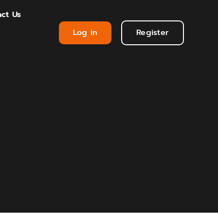
ct Us
Log in
Register
น