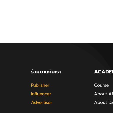
ร่วมงานกับเรา
ACADE
Publisher
Course
Influencer
About Aff
Advertiser
About D