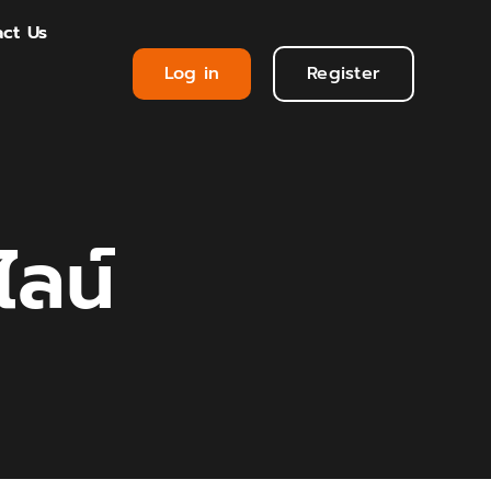
ct Us
Log in
Register
ลน์