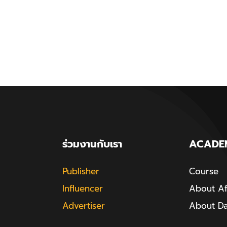
ร่วมงานกับเรา
ACADE
Publisher
Course
Influencer
About Aff
Advertiser
About D