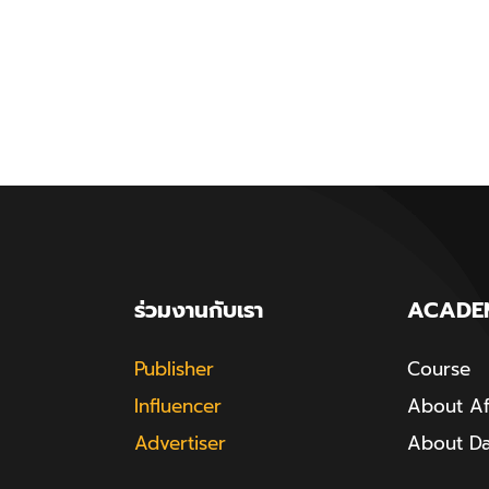
ร่วมงานกับเรา
ACADE
Publisher
Course
Influencer
About Aff
Advertiser
About D