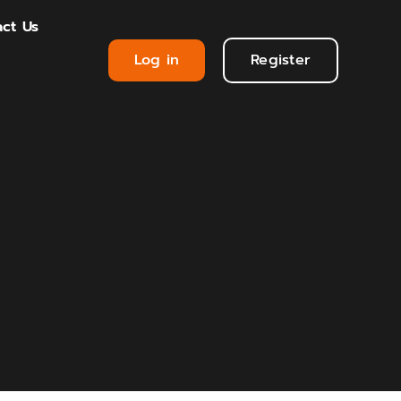
ct Us
Log in
Register