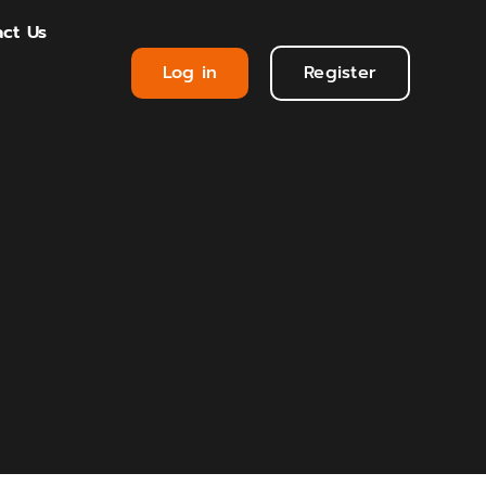
ct Us
Log in
Register