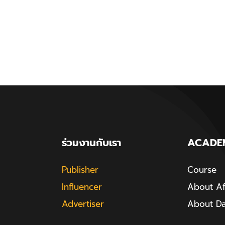
ร่วมงานกับเรา
ACADE
Publisher
Course
Influencer
About Aff
Advertiser
About D