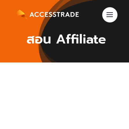
Skip
to
content
สอน Affiliate