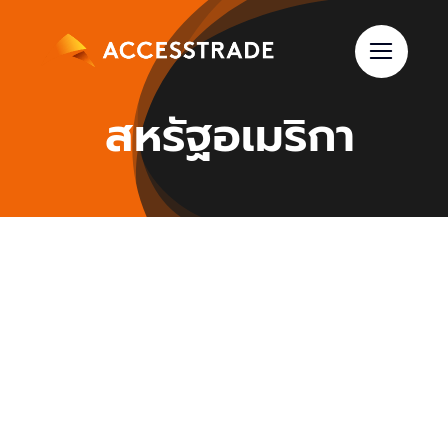
Skip
to
content
สหรัฐอเมริกา