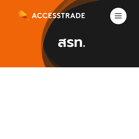
Skip
to
content
สรท.