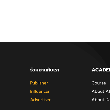
ร่วมงานกับเรา
ACADE
Publisher
Course
Influencer
About Aff
Advertiser
About D