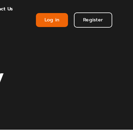
ct Us
Log in
Register
y