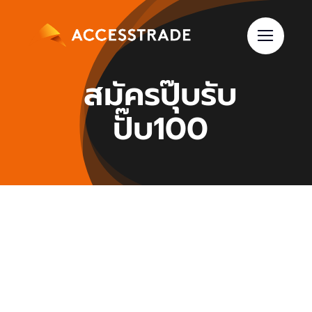
Skip
to
content
สมัครปุ๊บรับ
ปั๊บ100