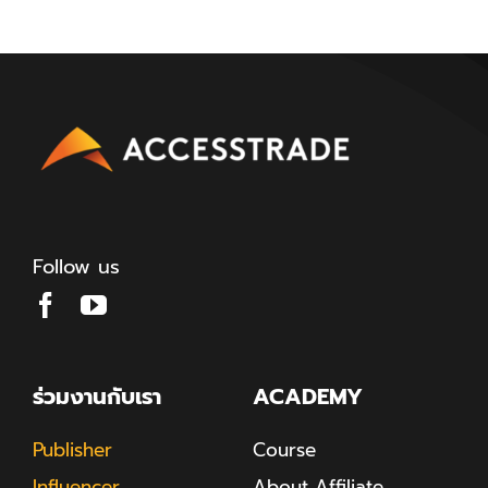
Follow us
ร่วมงานกับเรา
ACADEMY
Publisher
Course
Influencer
About Affiliate