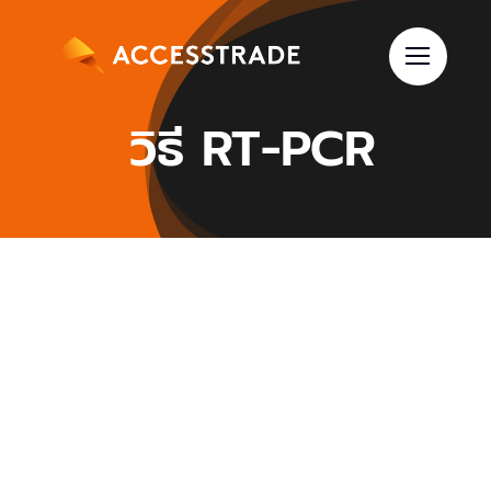
Skip
to
content
วิธี RT-PCR