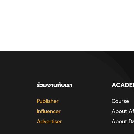
ร่วมงานกับเรา
ACADE
Publisher
Course
Influencer
About Aff
Advertiser
About D