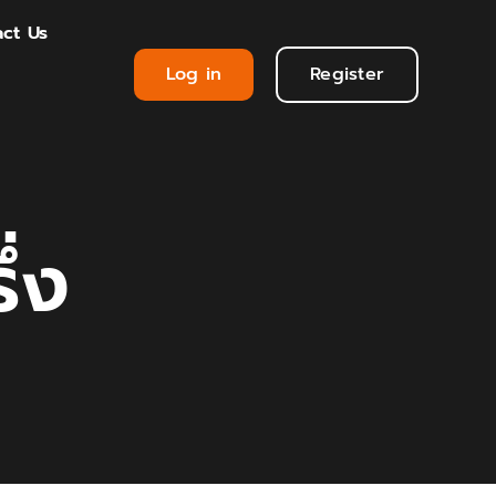
ct Us
Log in
Register
ึ่ง