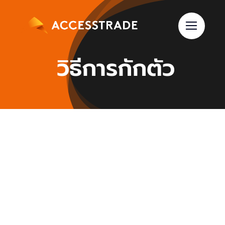
Skip
to
content
วิธีการกักตัว