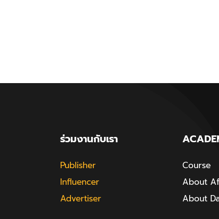
ร่วมงานกับเรา
ACADE
Publisher
Course
Influencer
About Aff
Advertiser
About D