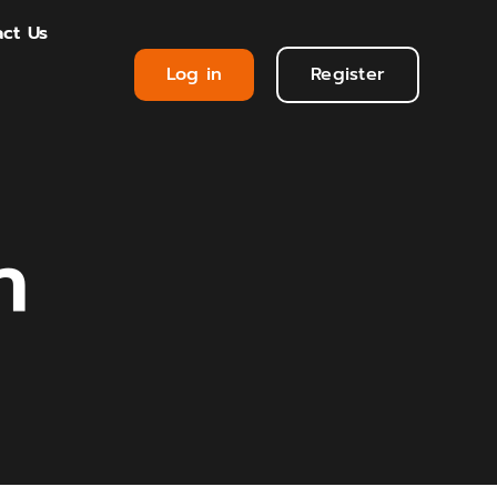
ct Us
Log in
Register
า