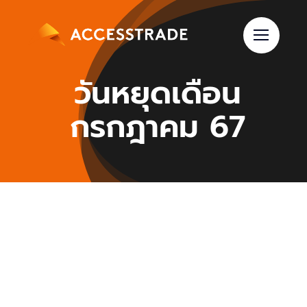
Skip
to
content
วันหยุดเดือน
กรกฎาคม 67