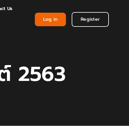
ct Us
Log in
Register
ต์ 2563