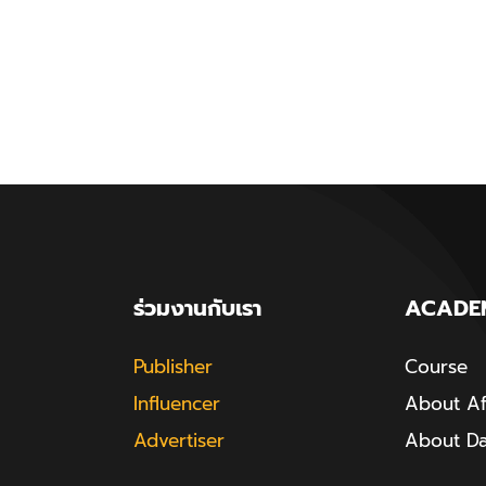
ร่วมงานกับเรา
ACADE
Publisher
Course
Influencer
About Aff
Advertiser
About D