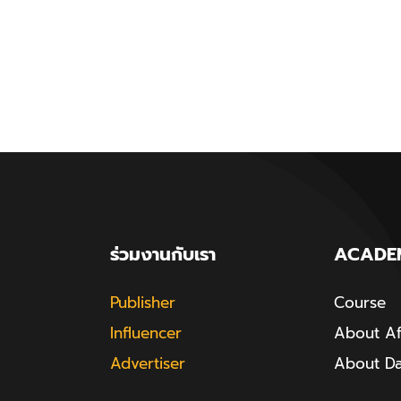
ร่วมงานกับเรา
ACADE
Publisher
Course
Influencer
About Aff
Advertiser
About D