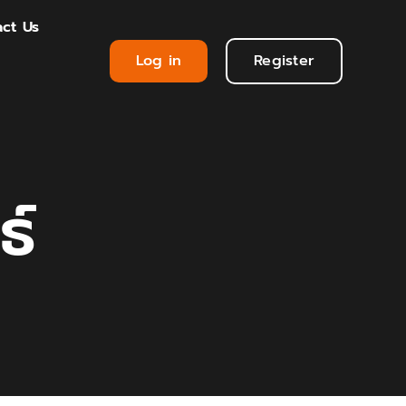
ct Us
Log in
Register
ธ์