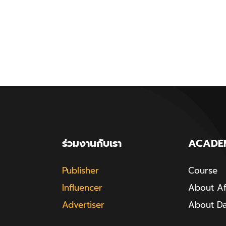
ร่วมงานกับเรา
ACADE
Publisher
Course
Influencer
About Aff
Advertiser
About D