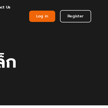
ct Us
Log in
Register
ล็ก