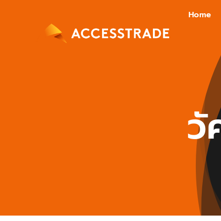
Skip
Home
to
content
วั