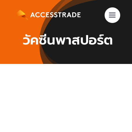
Skip
to
content
วัคซีนพาสปอร์ต