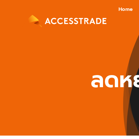
Skip
Home
to
content
ลดหย