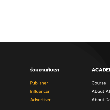
ร่วมงานกับเรา
ACADE
Publisher
Course
Influencer
About Aff
Advertiser
About D