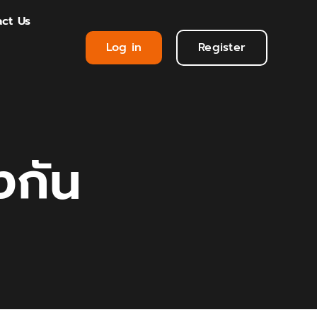
ct Us
Log in
Register
งกัน