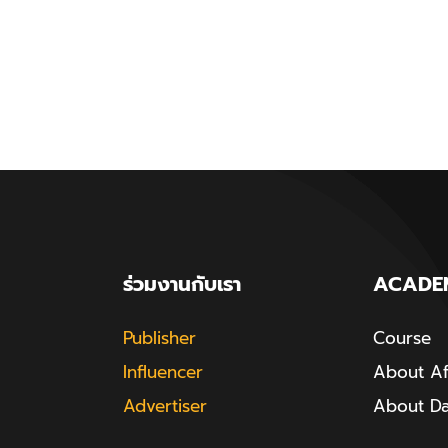
ร่วมงานกับเรา
ACADE
Publisher
Course
Influencer
About Aff
Advertiser
About D