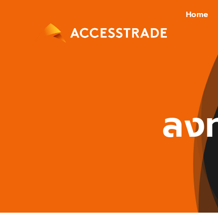
Skip
Home
to
content
ลงท