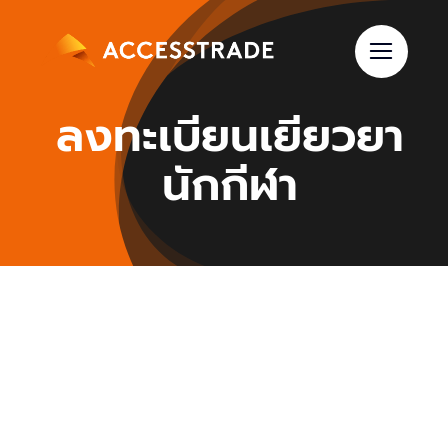
Skip
to
content
ลงทะเบียนเยียวยา
นักกีฬา