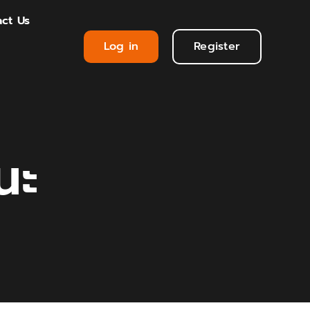
ct Us
Log in
Register
นะ