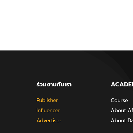
ร่วมงานกับเรา
ACADE
Publisher
Course
Influencer
About Aff
Advertiser
About D