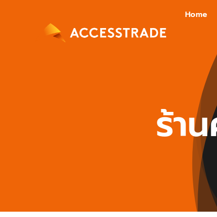
Skip
Home
to
content
ร้า