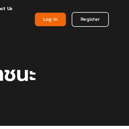
ct Us
Log in
Register
าชนะ