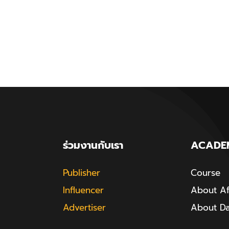
ร่วมงานกับเรา
ACADE
Publisher
Course
Influencer
About Aff
Advertiser
About D