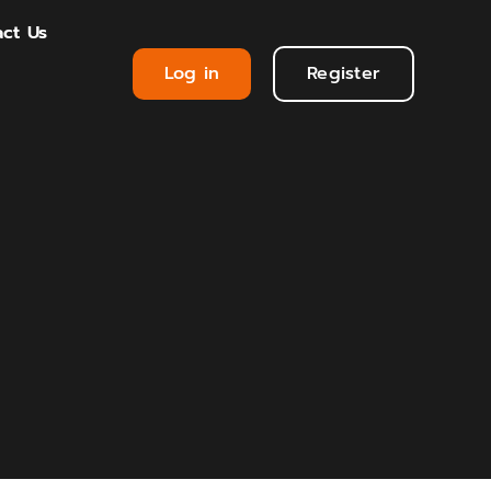
ct Us
Log in
Register