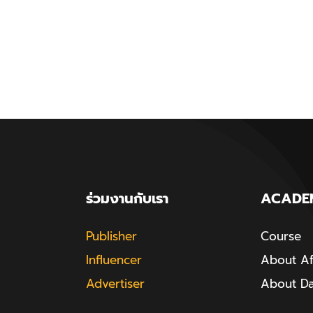
ร่วมงานกับเรา
ACADE
Publisher
Course
Influencer
About Aff
Advertiser
About D