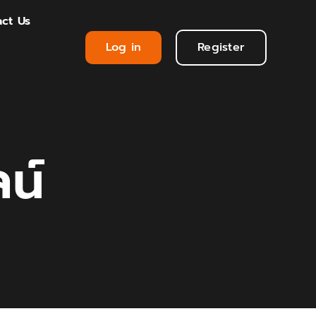
ct Us
Log in
Register
น์