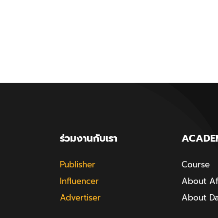
ร่วมงานกับเรา
ACADE
Publisher
Course
Influencer
About Aff
Advertiser
About D