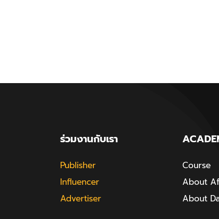
ร่วมงานกับเรา
ACADE
Publisher
Course
Influencer
About Aff
Advertiser
About D