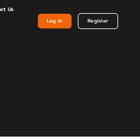
ct Us
Log in
Register