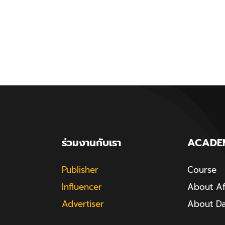
ร่วมงานกับเรา
ACADE
Publisher
Course
Influencer
About Aff
Advertiser
About D