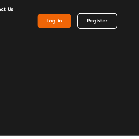
ct Us
Log in
Register