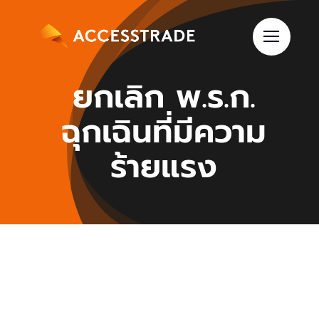
Skip
to
content
ยกเลิก พ.ร.ก.
ฉุกเฉินที่มีความ
ร้ายแรง