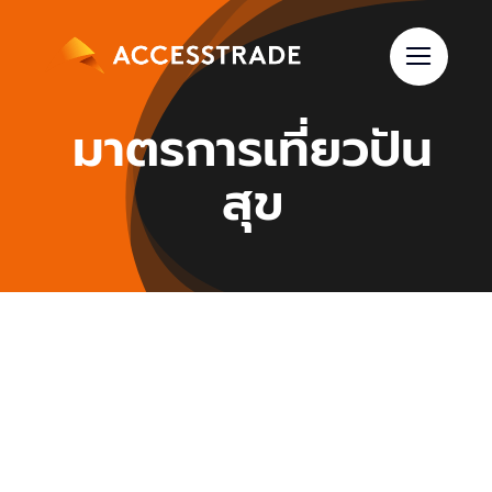
Skip
to
content
มาตรการเที่ยวปัน
สุข