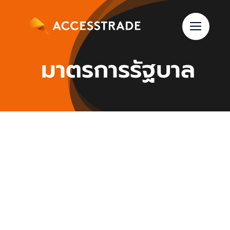
Skip
to
content
มาตรการรัฐบาล