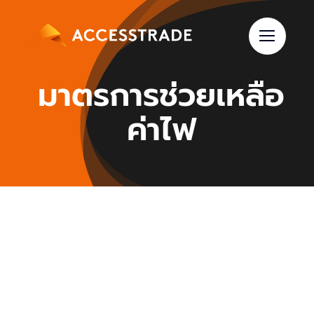
Skip
to
content
มาตรการช่วยเหลือ
ค่าไฟ