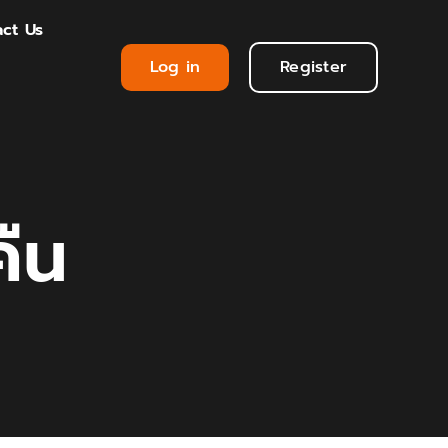
ct Us
Log in
Register
คืน