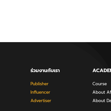
ร่วมงานกับเรา
ACADE
Publisher
Course
Influencer
About Aff
Advertiser
About D