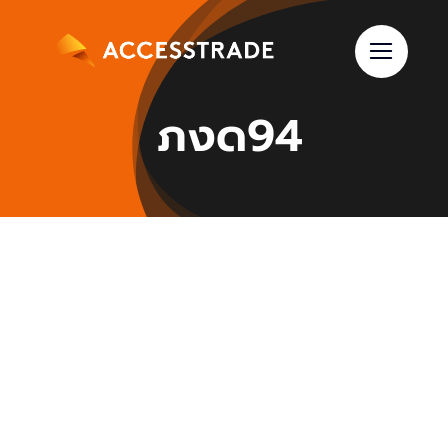
Skip
to
content
ภงด94