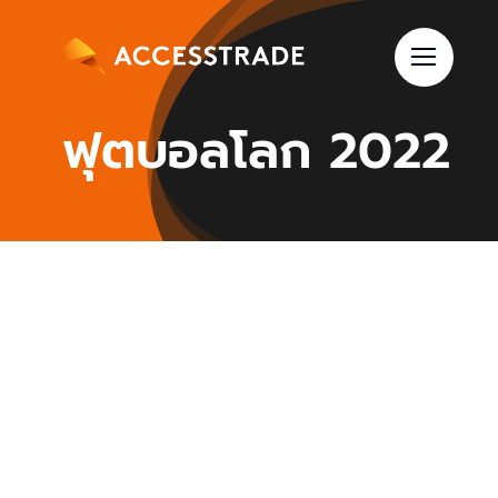
Skip
to
content
ฟุตบอลโลก 2022