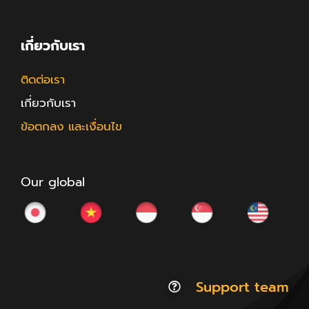
เกี่ยวกับเรา
ติดต่อเรา
เกี่ยวกับเรา
ข้อตกลง และเงื่อนไข
Our global
Support team