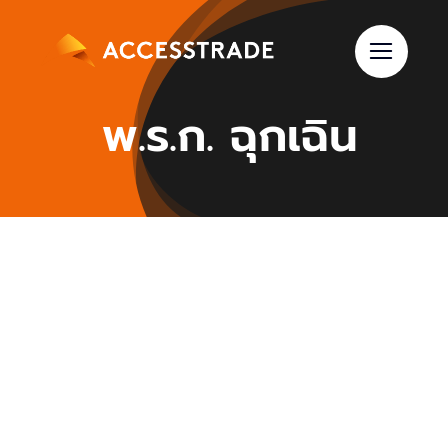
Skip
to
content
พ.ร.ก. ฉุกเฉิน