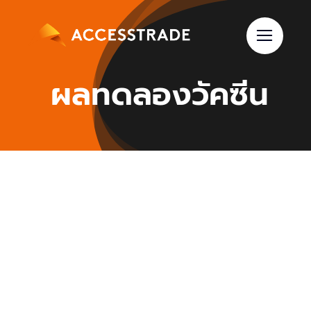
Skip
to
content
ผลทดลองวัคซีน