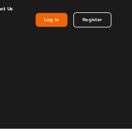
ct Us
Log in
Register