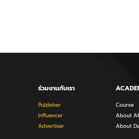
ร่วมงานกับเรา
ACADE
Publisher
Course
Influencer
About Aff
Advertiser
About D