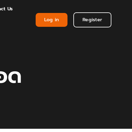
ct Us
Log in
Register
ยอด