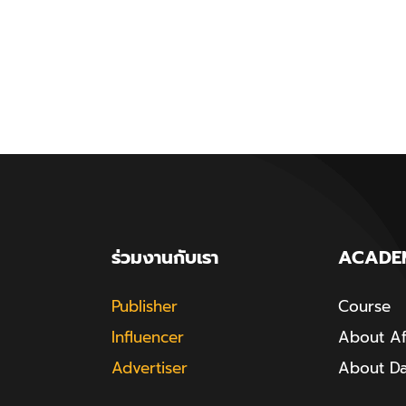
ร่วมงานกับเรา
ACADE
Publisher
Course
Influencer
About Aff
Advertiser
About D