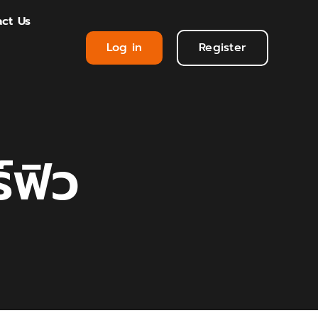
ct Us
Log in
Register
์ฟิว