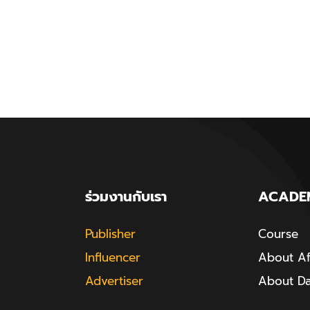
ร่วมงานกับเรา
ACADE
Publisher
Course
Influencer
About Aff
Advertiser
About D