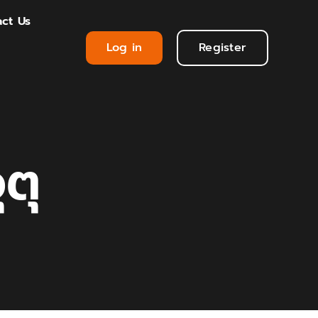
ct Us
Log in
Register
ตุ