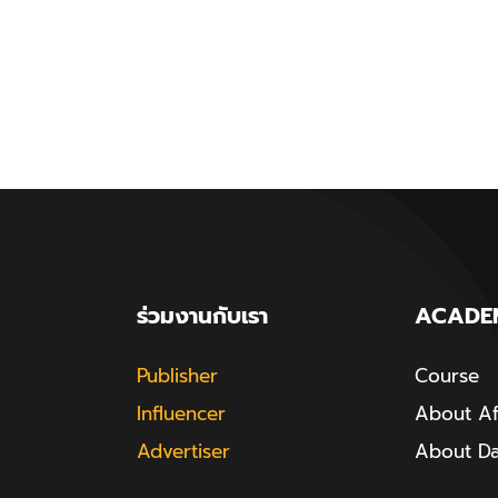
ร่วมงานกับเรา
ACADE
Publisher
Course
Influencer
About Aff
Advertiser
About D