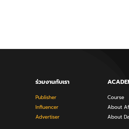
ร่วมงานกับเรา
ACADE
Publisher
Course
Influencer
About Aff
Advertiser
About D