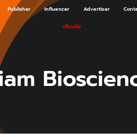
Publisher
Influencer
Advertiser
Conta
เตือนภัย
Siam Bioscien