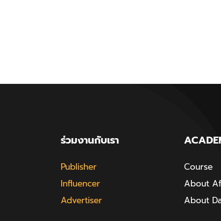
ร่วมงานกับเรา
ACADE
Publisher
Course
Influencer
About Aff
Advertiser
About D