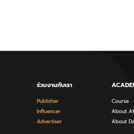
ร่วมงานกับเรา
ACADE
Publisher
Course
Influencer
About Aff
Advertiser
About D