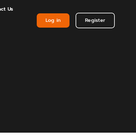
ct Us
Log in
Register