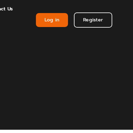
ct Us
Log in
Register