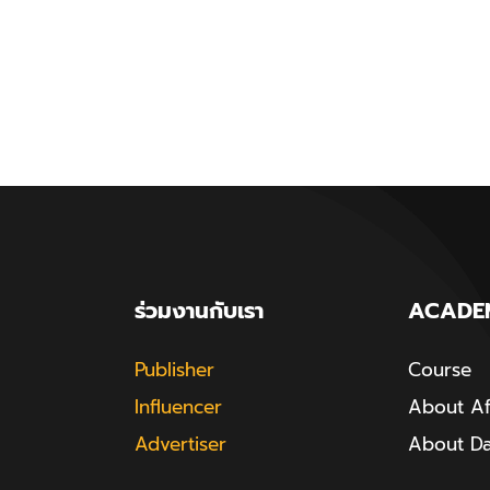
ร่วมงานกับเรา
ACADE
Publisher
Course
Influencer
About Aff
Advertiser
About D