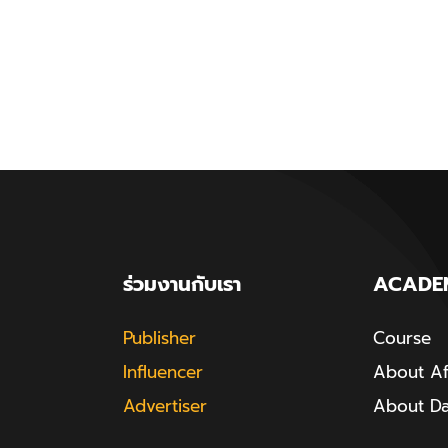
ร่วมงานกับเรา
ACADE
Publisher
Course
Influencer
About Aff
Advertiser
About D