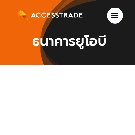
Skip
to
content
ธนาคารยูโอบี