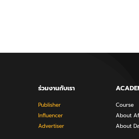
ร่วมงานกับเรา
ACADE
Publisher
Course
Influencer
About Aff
Advertiser
About D