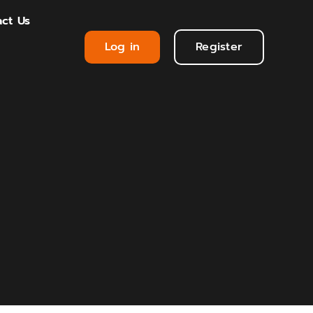
ct Us
Log in
Register