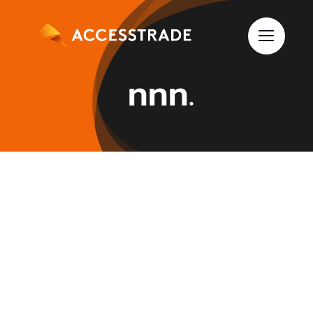
Skip
to
content
ททท.