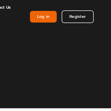
ct Us
Log in
Register