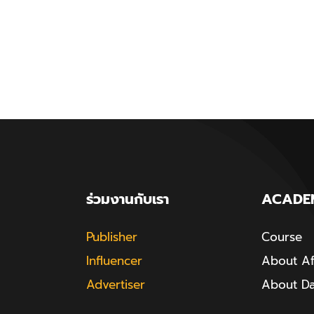
ร่วมงานกับเรา
ACADE
Publisher
Course
Influencer
About Aff
Advertiser
About D